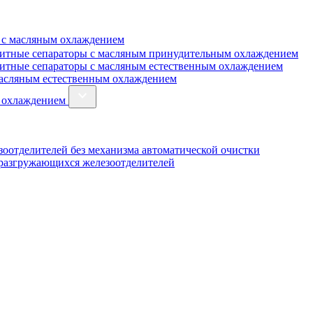
 с масляным охлаждением
итные сепараторы с масляным принудительным охлаждением
итные сепараторы с масляным естественным охлаждением
масляным естественным охлаждением
м охлаждением
оотделителей без механизма автоматической очистки
оразгружающихся железоотделителей