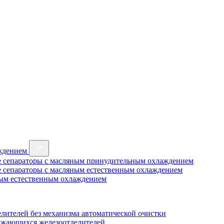
аждением
 сепараторы с масляным принудительным охлаждением
 сепараторы с масляным естественным охлаждением
ным естественным охлаждением
лителей без механизма автоматической очистки
ужающихся железоотделителей