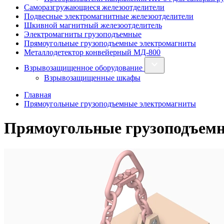
Саморазгружающиеся железоотделители
Подвесные электромагнитные железоотделители
Шкивной магнитный железоотделитель
Электромагниты грузоподъемные
Прямоугольные грузоподъемные электромагниты
Металлодетектор конвейерный МД-800
Взрывозащищенное оборудование
Взрывозащищенные шкафы
Главная
Прямоугольные грузоподъемные электромагниты
Прямоугольные грузоподъем