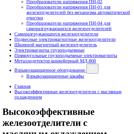
Преобразователи напряжения ПН-02
Преобразователи напряжения ПН-01 для
железоотделителей без механизма автоматической
очистки
Преобразователи напряжения ПН-04 для
саморазгружающихся железоотделителей
Саморазгружающиеся железоотделители
Подвесные электромагнитные железоотделители
Шкивной магнитный железоотделитель
Электромагниты грузоподъемные
Прямоугольные грузоподъемные электромагниты
Металлодетектор конвейерный МД-800
Взрывозащищенное оборудование
Взрывозащищенные шкафы
Главная
Высокоэффективные железоотделители с масляным
охлаждением
Высокоэффективные
железоотделители с
масляным охлаждением