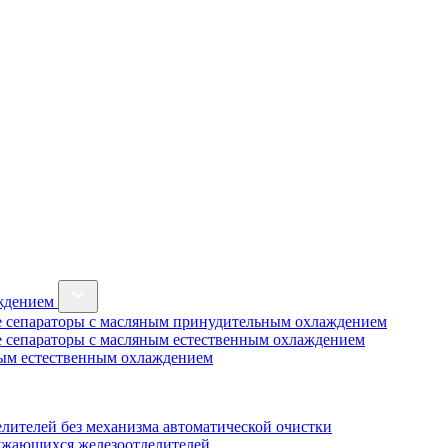
аждением
 сепараторы с масляным принудительным охлаждением
 сепараторы с масляным естественным охлаждением
ным естественным охлаждением
лителей без механизма автоматической очистки
ужающихся железоотделителей