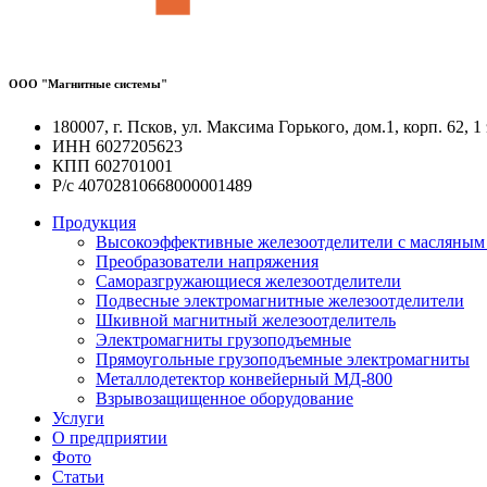
ООО "Магнитные системы"
180007, г. Псков, ул. Максима Горького, дом.1, корп. 62, 1
ИНН 6027205623
КПП 602701001
Р/с 40702810668000001489
Продукция
Высокоэффективные железоотделители с масляным
Преобразователи напряжения
Саморазгружающиеся железоотделители
Подвесные электромагнитные железоотделители
Шкивной магнитный железоотделитель
Электромагниты грузоподъемные
Прямоугольные грузоподъемные электромагниты
Металлодетектор конвейерный МД-800
Взрывозащищенное оборудование
Услуги
О предприятии
Фото
Статьи