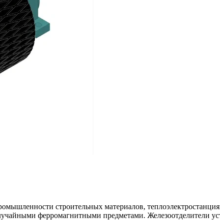
ромышленности строительных материалов, теплоэлектростанциях
случайными ферромагнитными предметами. Железоотделители уст