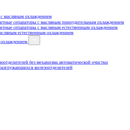
 с масляным охлаждением
итные сепараторы с масляным принудительным охлаждением
итные сепараторы с масляным естественным охлаждением
масляным естественным охлаждением
м охлаждением
оотделителей без механизма автоматической очистки
оразгружающихся железоотделителей