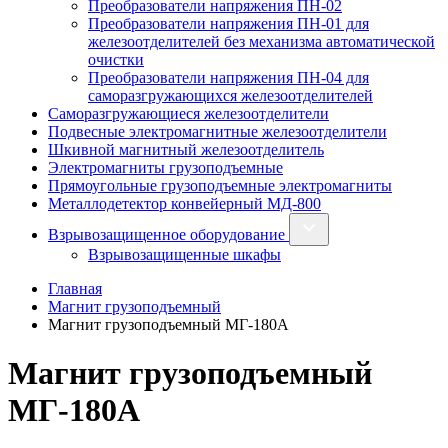
Преобразователи напряжения ПН-02
Преобразователи напряжения ПН-01 для
железоотделителей без механизма автоматической
очистки
Преобразователи напряжения ПН-04 для
саморазгружающихся железоотделителей
Саморазгружающиеся железоотделители
Подвесные электромагнитные железоотделители
Шкивной магнитный железоотделитель
Электромагниты грузоподъемные
Прямоугольные грузоподъемные электромагниты
Металлодетектор конвейерный МД-800
Взрывозащищенное оборудование
Взрывозащищенные шкафы
Главная
Магнит грузоподъемный
Магнит грузоподъемный МГ‑180А
Магнит грузоподъемный
МГ‑180А