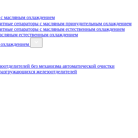
 с масляным охлаждением
итные сепараторы с масляным принудительным охлаждением
итные сепараторы с масляным естественным охлаждением
масляным естественным охлаждением
м охлаждением
оотделителей без механизма автоматической очистки
оразгружающихся железоотделителей