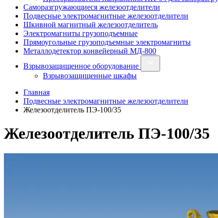
Саморазгружающиеся железоотделители
Подвесные электромагнитные железоотделители
Шкивной магнитный железоотделитель
Электромагниты грузоподъемные
Прямоугольные грузоподъемные электромагниты
Металлодетектор конвейерный МД-800
Взрывозащищенное оборудование
Взрывозащищенные шкафы
Главная
Подвесные электромагнитные железоотделители
Железоотделитель ПЭ‑100/35
Железоотделитель ПЭ‑100/35