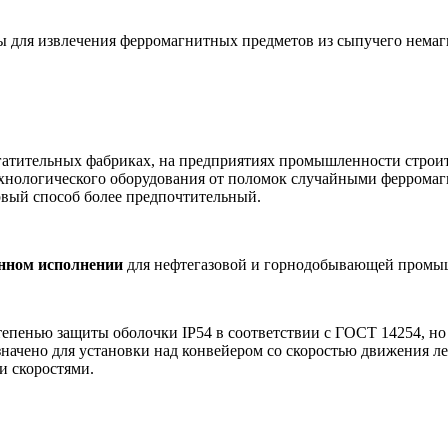
 для извлечения ферромагнитных предметов из сыпучего немаг
атительных фабриках, на предприятиях промышленности строит
технологического оборудования от поломок случайными феррома
рвый способ более предпочтительный.
нном исполнении
для нефтегазовой и горнодобывающей промы
тепенью защиты оболочки IP54 в соответствии с ГОСТ 14254, но
начено для установки над конвейером со скоростью движения л
и скоростями.