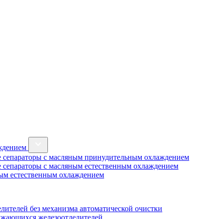
аждением
 сепараторы с масляным принудительным охлаждением
 сепараторы с масляным естественным охлаждением
ным естественным охлаждением
лителей без механизма автоматической очистки
ужающихся железоотделителей