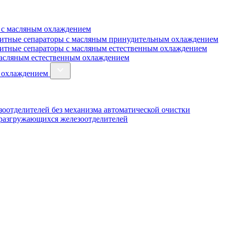
 с масляным охлаждением
итные сепараторы с масляным принудительным охлаждением
итные сепараторы с масляным естественным охлаждением
масляным естественным охлаждением
м охлаждением
оотделителей без механизма автоматической очистки
оразгружающихся железоотделителей