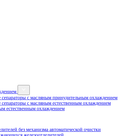
аждением
 сепараторы с масляным принудительным охлаждением
 сепараторы с масляным естественным охлаждением
ным естественным охлаждением
лителей без механизма автоматической очистки
ужающихся железоотделителей