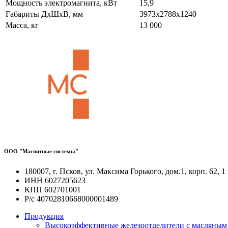
Мощность электромагнита, кВт
15,9
Габариты ДхШхВ, мм
3973х2788х1240
Масса, кг
13 000
ООО "Магнитные системы"
180007, г. Псков, ул. Максима Горького, дом.1, корп. 62, 1
ИНН 6027205623
КПП 602701001
Р/с 40702810668000001489
Продукция
Высокоэффективные железоотделители с масляным